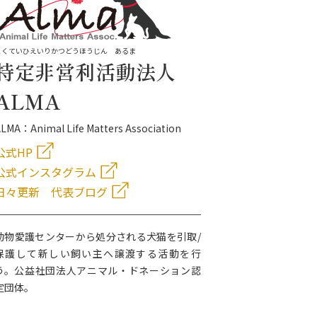
とくていひえいりかつどうほうじん あるま
特定非営利活動法人
ALMA
LMA：Animal Life Matters Association
公式HP
公式インスタグラム
日々更新 代表ブログ
動物愛護センターから処分される犬猫を引取/
保護して新しい飼い主へ譲渡する活動を行
う。公益社団法人アニマル・ドネーション認
定団体。