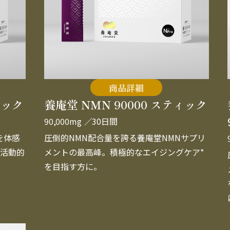
商品詳細
ィック
養庵堂 NMN 90000 スティック
90,000mg
／30日間
を体感
圧倒的NMN配合量を誇る養庵堂NMNサプリ
活動的
メントの最高峰。積極的なエイジングケア*
を目指す方に。