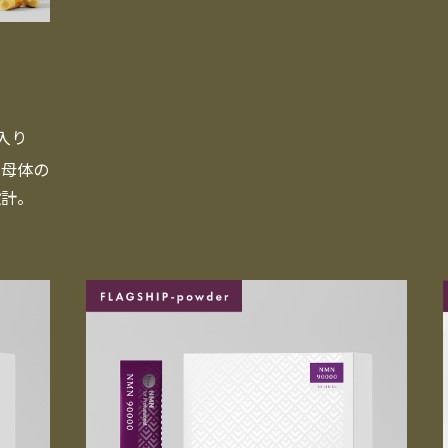
粒入り
と母体の
設計。