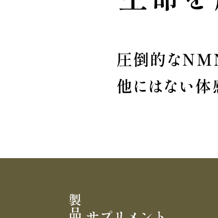
Slide 3 of 5.
サプリメント