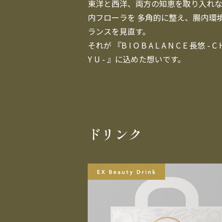
東洋と西洋、両方の知恵を取り入れ
内フローラを 多角的に整え、腸内環
ランスを見直す。

それが 『B I O B A L A N C E 長悠 - C H
Y U - 』に込めた想いです。
ドリンク