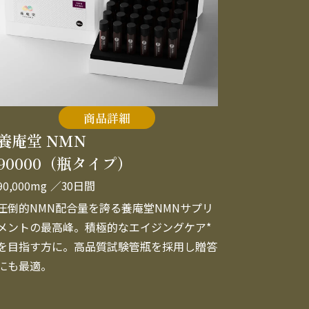
商品詳細
養庵堂 NMN
90000（瓶タイプ）
90,000mg
／30日間
圧倒的NMN配合量を誇る養庵堂NMNサプリ
メントの最高峰。積極的なエイジングケア*
を目指す方に。高品質試験管瓶を採用し贈答
にも最適。