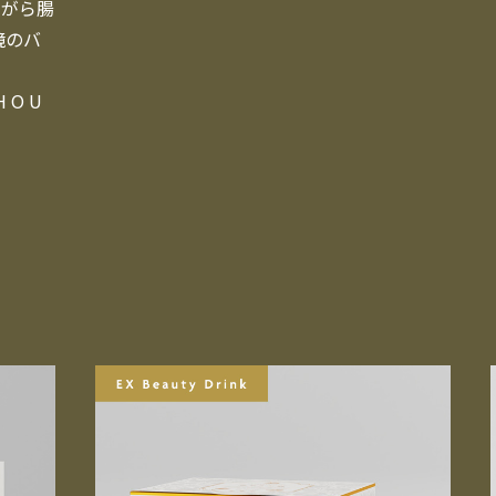
ながら腸
境のバ
 O U 